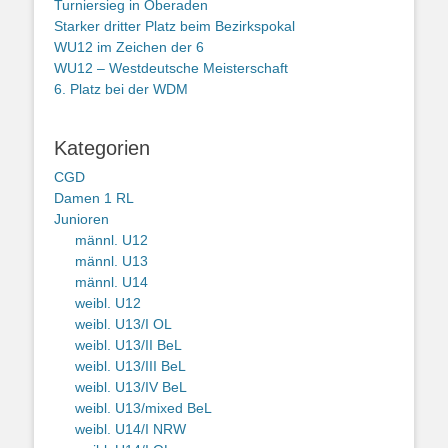
Turniersieg in Oberaden
Starker dritter Platz beim Bezirkspokal
WU12 im Zeichen der 6
WU12 – Westdeutsche Meisterschaft
6. Platz bei der WDM
Kategorien
CGD
Damen 1 RL
Junioren
männl. U12
männl. U13
männl. U14
weibl. U12
weibl. U13/I OL
weibl. U13/II BeL
weibl. U13/III BeL
weibl. U13/IV BeL
weibl. U13/mixed BeL
weibl. U14/I NRW