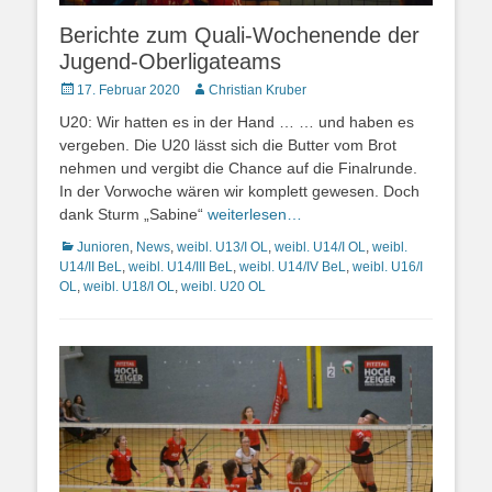
Berichte zum Quali-Wochenende der
Jugend-Oberligateams
Posted
Autor
17. Februar 2020
Christian Kruber
on
U20: Wir hatten es in der Hand … … und haben es
vergeben. Die U20 lässt sich die Butter vom Brot
nehmen und vergibt die Chance auf die Finalrunde.
In der Vorwoche wären wir komplett gewesen. Doch
dank Sturm „Sabine“
weiterlesen…
Kategorien
Junioren
,
News
,
weibl. U13/I OL
,
weibl. U14/I OL
,
weibl.
U14/II BeL
,
weibl. U14/III BeL
,
weibl. U14/IV BeL
,
weibl. U16/I
OL
,
weibl. U18/I OL
,
weibl. U20 OL