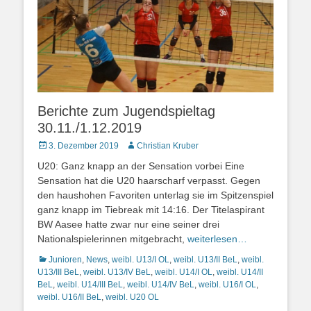
Berichte zum Jugendspieltag
30.11./1.12.2019
Posted
Autor
3. Dezember 2019
Christian Kruber
on
U20: Ganz knapp an der Sensation vorbei Eine
Sensation hat die U20 haarscharf verpasst. Gegen
den haushohen Favoriten unterlag sie im Spitzenspiel
ganz knapp im Tiebreak mit 14:16. Der Titelaspirant
BW Aasee hatte zwar nur eine seiner drei
Nationalspielerinnen mitgebracht,
weiterlesen…
Kategorien
Junioren
,
News
,
weibl. U13/I OL
,
weibl. U13/II BeL
,
weibl.
U13/III BeL
,
weibl. U13/IV BeL
,
weibl. U14/I OL
,
weibl. U14/II
BeL
,
weibl. U14/III BeL
,
weibl. U14/IV BeL
,
weibl. U16/I OL
,
weibl. U16/II BeL
,
weibl. U20 OL