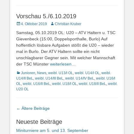
Vorschau 5./6.10.2019
Posted
Autor
4. Oktober 2019
Christian Kruber
on
Samstag, 05.10.2019 OL: U20 – ATV Haltern u. TSC
Gievenbeck (15:00, Doppelsporthalle, Burlo) Auf
hoffentlich lösbare Aufgaben stößt die U20 – wieder
mal in Burlo. Der ATV Haltern sollte ein nicht
unschlagbarer Gegner sein. Mit welcher Mannschaft
der TSC Münster
weiterlesen…
Kategorien
Junioren
,
News
,
weibl. U13/I OL
,
weibl. U14/I OL
,
weibl.
U14/II BeL
,
weibl. U14/III BeL
,
weibl. U14/IV BeL
,
weibl. U16/I
OL
,
weibl. U16/II BeL
,
weibl. U18/I OL
,
weibl. U18/II BeL
,
weibl.
U20 OL
Beitragsnavigation
←
Ältere Beiträge
Neueste Beiträge
Miniturniere am 5. und 13. September