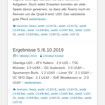
Aufgaben. Doch wider Erwarten konnten wir viele
Spiele davon gewinnen, so dass alle Teams noch im
Rennen um die Quali A sind. U20: Das vielzitierte
gute Pferd
weiterlesen…
Kategorien
Junioren
,
News
,
weibl. U13/I OL
,
weibl. U14/I OL
,
weibl.
U14/II BeL
,
weibl. U14/III BeL
,
weibl. U14/IV BeL
,
weibl. U16/I
OL
,
weibl. U16/II BeL
,
weibl. U18/I OL
,
weibl. U20 OL
Ergebnisse 5./6.10.2019
Posted
Autor
5. Oktober 2019
Christian Kruber
on
Oberliga U20 – ATV Haltern 2:0 U20 – TSC
Münster 2:0 U18/I – SG Suderwich 2:0 U18/I –
Sportverein Burlo 1:2 U16/I – Lüner SV 2:1 U16/I –
VC SFG Olpe 2:1 U14/I – SVE Westbevern w 2:0
U14/I –
weiterlesen…
Kategorien
Junioren
,
News
,
weibl. U13/I OL
,
weibl. U14/I OL
,
weibl.
U14/II BeL
,
weibl. U14/III BeL
,
weibl. U14/IV BeL
,
weibl. U16/I
OL
,
weibl. U16/II BeL
,
weibl. U18/I OL
,
weibl. U18/II BeL
,
weibl.
U20 OL