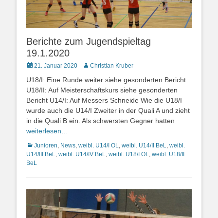
Berichte zum Jugendspieltag
19.1.2020
Posted
Autor
21. Januar 2020
Christian Kruber
on
U18/I: Eine Runde weiter siehe gesonderten Bericht
U18/II: Auf Meisterschaftskurs siehe gesonderten
Bericht U14/I: Auf Messers Schneide Wie die U18/I
wurde auch die U14/I Zweiter in der Quali A und zieht
in die Quali B ein. Als schwersten Gegner hatten
weiterlesen…
Kategorien
Junioren
,
News
,
weibl. U14/I OL
,
weibl. U14/II BeL
,
weibl.
U14/III BeL
,
weibl. U14/IV BeL
,
weibl. U18/I OL
,
weibl. U18/II
BeL