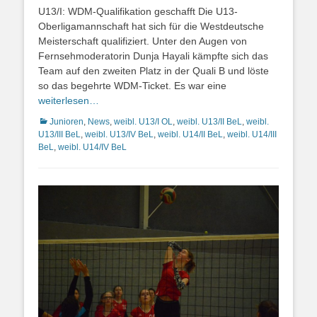
on
U13/I: WDM-Qualifikation geschafft Die U13-
Oberligamannschaft hat sich für die Westdeutsche
Meisterschaft qualifiziert. Unter den Augen von
Fernsehmoderatorin Dunja Hayali kämpfte sich das
Team auf den zweiten Platz in der Quali B und löste
so das begehrte WDM-Ticket. Es war eine
weiterlesen…
Kategorien
Junioren
,
News
,
weibl. U13/I OL
,
weibl. U13/II BeL
,
weibl.
U13/III BeL
,
weibl. U13/IV BeL
,
weibl. U14/II BeL
,
weibl. U14/III
BeL
,
weibl. U14/IV BeL