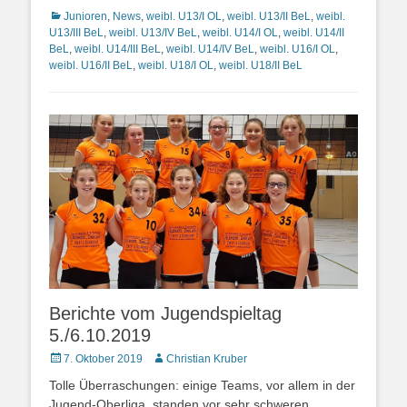
Kategorien
Junioren
,
News
,
weibl. U13/I OL
,
weibl. U13/II BeL
,
weibl.
U13/III BeL
,
weibl. U13/IV BeL
,
weibl. U14/I OL
,
weibl. U14/II
BeL
,
weibl. U14/III BeL
,
weibl. U14/IV BeL
,
weibl. U16/I OL
,
weibl. U16/II BeL
,
weibl. U18/I OL
,
weibl. U18/II BeL
Berichte vom Jugendspieltag
5./6.10.2019
Posted
Autor
7. Oktober 2019
Christian Kruber
on
Tolle Überraschungen: einige Teams, vor allem in der
Jugend-Oberliga, standen vor sehr schweren