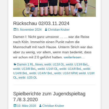
Rückschau 02/03.11.2024
Posted
Autor
5. November 2024
Christian Kruber
on
Damen I: Nicht ganz umsonst … … war die Reise
nach Köln. Immerhin einen Punkt nahm die
Mannschaft mit nach Hause. Unterm Strich war das
aber zu wenig, vor allem, wenn man bedenkt, dass
wir schon mit 2:0 geführt hatten.
weiterlesen…
Kategorien
Damen 1 RL
,
News
,
weibl. U13/I OL
,
weibl. U13/II BeL
,
weibl. U13/III BeL
,
weibl. U14/I OL
,
weibl. U14/II BeL
,
weibl.
U14/III BeL
,
weibl. U14/IV BeL
,
weibl. U16/I NRW
,
weibl. U18/I
OL
,
weibl. U20 OL
Spielberichte zum Jugendspieltag
7./8.3.2020
Posted
Autor
10. März 2020
Christian Kruber