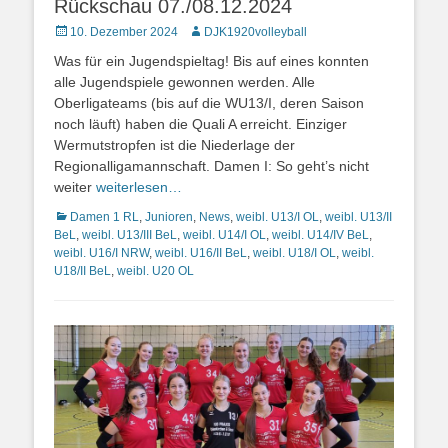
Rückschau 07./08.12.2024
Posted
Autor
10. Dezember 2024
DJK1920volleyball
on
Was für ein Jugendspieltag! Bis auf eines konnten
alle Jugendspiele gewonnen werden. Alle
Oberligateams (bis auf die WU13/I, deren Saison
noch läuft) haben die Quali A erreicht. Einziger
Wermutstropfen ist die Niederlage der
Regionalligamannschaft. Damen I: So geht’s nicht
weiter
weiterlesen…
Kategorien
Damen 1 RL
,
Junioren
,
News
,
weibl. U13/I OL
,
weibl. U13/II
BeL
,
weibl. U13/III BeL
,
weibl. U14/I OL
,
weibl. U14/IV BeL
,
weibl. U16/I NRW
,
weibl. U16/II BeL
,
weibl. U18/I OL
,
weibl.
U18/II BeL
,
weibl. U20 OL