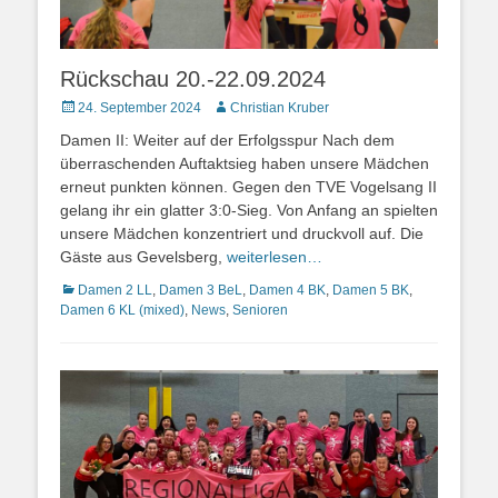
Rückschau 20.-22.09.2024
Posted
Autor
24. September 2024
Christian Kruber
on
Damen II: Weiter auf der Erfolgsspur Nach dem
überraschenden Auftaktsieg haben unsere Mädchen
erneut punkten können. Gegen den TVE Vogelsang II
gelang ihr ein glatter 3:0-Sieg. Von Anfang an spielten
unsere Mädchen konzentriert und druckvoll auf. Die
Gäste aus Gevelsberg,
weiterlesen…
Kategorien
Damen 2 LL
,
Damen 3 BeL
,
Damen 4 BK
,
Damen 5 BK
,
Damen 6 KL (mixed)
,
News
,
Senioren