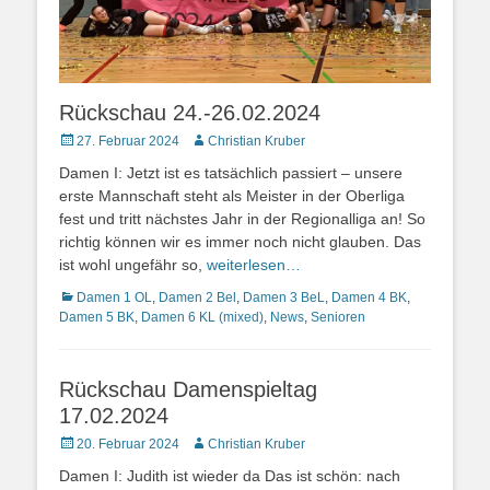
Rückschau 24.-26.02.2024
Posted
Autor
27. Februar 2024
Christian Kruber
on
Damen I: Jetzt ist es tatsächlich passiert – unsere
erste Mannschaft steht als Meister in der Oberliga
fest und tritt nächstes Jahr in der Regionalliga an! So
richtig können wir es immer noch nicht glauben. Das
ist wohl ungefähr so,
weiterlesen…
Kategorien
Damen 1 OL
,
Damen 2 Bel
,
Damen 3 BeL
,
Damen 4 BK
,
Damen 5 BK
,
Damen 6 KL (mixed)
,
News
,
Senioren
Rückschau Damenspieltag
17.02.2024
Posted
Autor
20. Februar 2024
Christian Kruber
on
Damen I: Judith ist wieder da Das ist schön: nach