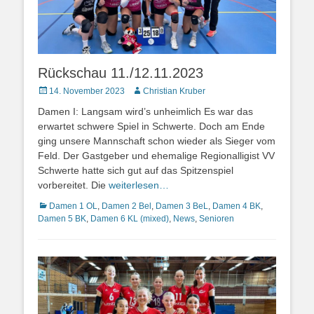
Rückschau 11./12.11.2023
Posted
Autor
14. November 2023
Christian Kruber
on
Damen I: Langsam wird’s unheimlich Es war das
erwartet schwere Spiel in Schwerte. Doch am Ende
ging unsere Mannschaft schon wieder als Sieger vom
Feld. Der Gastgeber und ehemalige Regionalligist VV
Schwerte hatte sich gut auf das Spitzenspiel
vorbereitet. Die
weiterlesen…
Kategorien
Damen 1 OL
,
Damen 2 Bel
,
Damen 3 BeL
,
Damen 4 BK
,
Damen 5 BK
,
Damen 6 KL (mixed)
,
News
,
Senioren