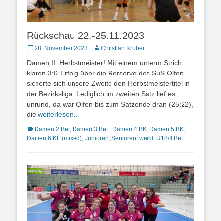
Rückschau 22.-25.11.2023
Posted
Autor
28. November 2023
Christian Kruber
on
Damen II: Herbstmeister! Mit einem unterm Strich
klaren 3:0-Erfolg über die Rerserve des SuS Olfen
sicherte sich unsere Zweite den Herbstmeistertitel in
der Bezirksliga. Lediglich im zweiten Satz lief es
unrund, da war Olfen bis zum Satzende dran (25:22),
die
weiterlesen…
Kategorien
Damen 2 Bel
,
Damen 3 BeL
,
Damen 4 BK
,
Damen 5 BK
,
Damen 6 KL (mixed)
,
Junioren
,
Senioren
,
weibl. U18/II BeL