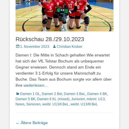
Rückschau 28./29.10.2023
Posted
Autor
1. November 2023
Christian Kruber
on
Damen I: Die Mitte in Schach gehalten Wie erwartet
hat sich der VfL Telstar Bochum als unbequemer
Gegner erwiesen. Dennoch stand am Ende ein
verdienter 3:1-Erfolg für unsere Mannschaft zu
Buche. Das Team aus Bochum sorgte vor allem über
ihre
weiterlesen…
Kategorien
Damen 1 OL
,
Damen 2 Bel
,
Damen 3 BeL
,
Damen 4 BK
,
Damen 5 BK
,
Damen 6 KL (mixed)
,
Junioren
,
männl. U13
,
News
,
Senioren
,
weibl. U13/II BeL
,
weibl. U13/III BeL
Beitragsnavigation
←
Ältere Beiträge