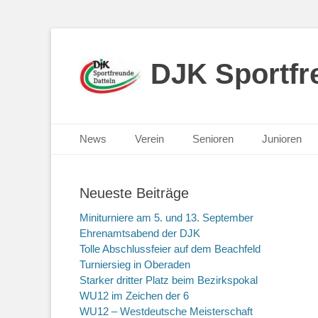
DJK Sportfre
Primäres Menü
Zum
News
Verein
Senioren
Junioren
Inhalt
springen
Neueste Beiträge
Miniturniere am 5. und 13. September
Ehrenamtsabend der DJK
Tolle Abschlussfeier auf dem Beachfeld
Turniersieg in Oberaden
Starker dritter Platz beim Bezirkspokal
WU12 im Zeichen der 6
WU12 – Westdeutsche Meisterschaft