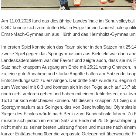
Am 11.03.2026 fand das diesjährige Landesfinale im Schulvolleyball
CGD konnte sich zum dritten Mal in Folge für ein Landesfinale qualif
Ernst-Mach-Gymnasium aus Hürth und das Helmholtz-Gymnasium a
Im ersten Spiel konnte sich das Team sicher in den Sätzen mit 25:1
zweite Spiel gegen das Sportgymnasium aus Bielefeld war dann aber
Landeskaderspielern war der Favorit und zeigte auch, dass sie ins 
Satz nach knappem Ausgang am Ende mit 25:21 wenig Chancen. Im z
zu, eine gute Annahme und starke Angriffe halfen am Satzende kna
Entscheidungssatz zu erzwingen. Der dritte Satz wurde zu Beginn deu
zum Wechsel mit 8:3 und konnten sich in der Folge auch auf 13:7 a
noch nicht verloren geben und haben mit einem fehlerlosen, druckvo
15:13 für sich entscheiden können. Mit diesem knappen 2:1 Sieg qual
Sportgymnasium aus Solingen, das von Beachvolleyball Olympias
Sieger des Finales würde nach Berlin zum Bundesfinale fahren. Zu
musste sich jedoch im ersten Satz am Ende mit 25:18 geschlagen g
nicht mehr zu seiner besten Leistung finden und musste nach einem
kurzer Enttäuschung über die verpasste Gelegenheit überwog die Fr