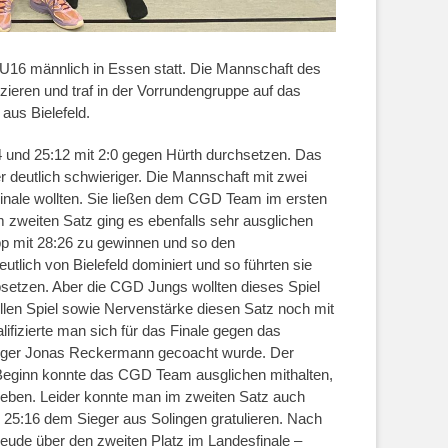
 U16 männlich in Essen statt. Die Mannschaft des
izieren und traf in der Vorrundengruppe auf das
us Bielefeld.
4 und 25:12 mit 2:0 gegen Hürth durchsetzen. Das
 deutlich schwieriger. Die Mannschaft mit zwei
Finale wollten. Sie ließen dem CGD Team im ersten
weiten Satz ging es ebenfalls sehr ausglichen
pp mit 28:26 zu gewinnen und so den
tlich von Bielefeld dominiert und so führten sie
bsetzen. Aber die CGD Jungs wollten dieses Spiel
llen Spiel sowie Nervenstärke diesen Satz noch mit
ifizierte man sich für das Finale gegen das
ieger Jonas Reckermann gecoacht wurde. Der
 Beginn konnte das CGD Team ausglichen mithalten,
eben. Leider konnte man im zweiten Satz auch
 25:16 dem Sieger aus Solingen gratulieren. Nach
eude über den zweiten Platz im Landesfinale –