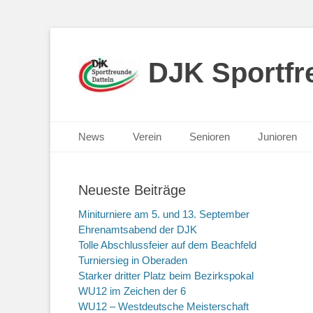
DJK Sportfre
Primäres Menü
Zum
News
Verein
Senioren
Junioren
Inhalt
springen
Neueste Beiträge
Miniturniere am 5. und 13. September
Ehrenamtsabend der DJK
Tolle Abschlussfeier auf dem Beachfeld
Turniersieg in Oberaden
Starker dritter Platz beim Bezirkspokal
WU12 im Zeichen der 6
WU12 – Westdeutsche Meisterschaft