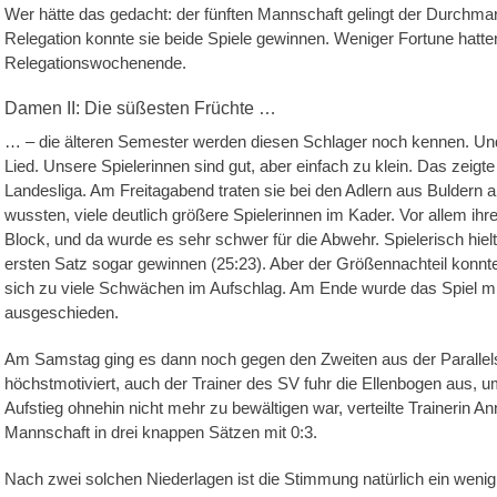
Wer hätte das gedacht: der fünften Mannschaft gelingt der Durchmars
Relegation konnte sie beide Spiele gewinnen. Weniger Fortune hatte
Relegationswochenende.
Damen II: Die süßesten Früchte …
… – die älteren Semester werden diesen Schlager noch kennen. Und e
Lied. Unsere Spielerinnen sind gut, aber einfach zu klein. Das zei
Landesliga. Am Freitagabend traten sie bei den Adlern aus Buldern 
wussten, viele deutlich größere Spielerinnen im Kader. Vor allem ihr
Block, und da wurde es sehr schwer für die Abwehr. Spielerisch hie
ersten Satz sogar gewinnen (25:23). Aber der Größennachteil konnte
sich zu viele Schwächen im Aufschlag. Am Ende wurde das Spiel mit
ausgeschieden.
Am Samstag ging es dann noch gegen den Zweiten aus der Parallelst
höchstmotiviert, auch der Trainer des SV fuhr die Ellenbogen aus, 
Aufstieg ohnehin nicht mehr zu bewältigen war, verteilte Trainerin Ann
Mannschaft in drei knappen Sätzen mit 0:3.
Nach zwei solchen Niederlagen ist die Stimmung natürlich ein wenig 