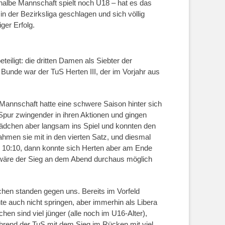
e halbe Mannschaft spielt noch U18 – hat es das
n der Bezirksliga geschlagen und sich völlig
iger Erfolg.
eiligt: die dritten Damen als Siebter der
m Bunde war der TuS Herten III, der im Vorjahr aus
annschaft hatte eine schwere Saison hinter sich
 Spur zwingender in ihren Aktionen und gingen
 Mädchen aber langsam ins Spiel und konnten den
men sie mit in den vierten Satz, und diesmal
is 10:10, dann konnte sich Herten aber am Ende
t wäre der Sieg an dem Abend durchaus möglich
chen standen gegen uns. Bereits im Vorfeld
te auch nicht springen, aber immerhin als Libera
n sind viel jünger (alle noch im U16-Alter),
während der TuS mit dem Sieg im Rücken mit viel