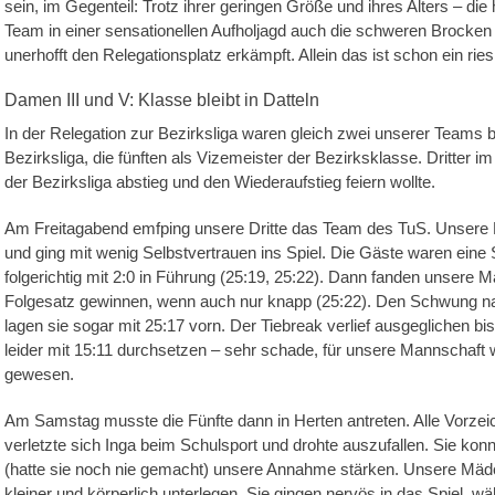
sein, im Gegenteil: Trotz ihrer geringen Größe und ihres Alters – di
Team in einer sensationellen Aufholjagd auch die schweren Brocken i
unerhofft den Relegationsplatz erkämpft. Allein das ist schon ein ries
Damen III und V: Klasse bleibt in Datteln
In der Relegation zur Bezirksliga waren gleich zwei unserer Teams bet
Bezirksliga, die fünften als Vizemeister der Bezirksklasse. Dritter i
der Bezirksliga abstieg und den Wiederaufstieg feiern wollte.
Am Freitagabend emfping unsere Dritte das Team des TuS. Unsere M
und ging mit wenig Selbstvertrauen ins Spiel. Die Gäste waren eine
folgerichtig mit 2:0 in Führung (25:19, 25:22). Dann fanden unsere
Folgesatz gewinnen, wenn auch nur knapp (25:22). Den Schwung nah
lagen sie sogar mit 25:17 vorn. Der Tiebreak verlief ausgeglichen b
leider mit 15:11 durchsetzen – sehr schade, für unsere Mannschaf
gewesen.
Am Samstag musste die Fünfte dann in Herten antreten. Alle Vorzei
verletzte sich Inga beim Schulsport und drohte auszufallen. Sie konn
(hatte sie noch nie gemacht) unsere Annahme stärken. Unsere Mädche
kleiner und körperlich unterlegen. Sie gingen nervös in das Spiel, 