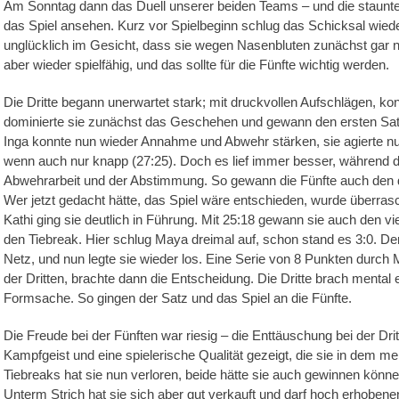
Am Sonntag dann das Duell unserer beiden Teams – und die staunten
das Spiel ansehen. Kurz vor Spielbeginn schlug das Schicksal wieder
unglücklich im Gesicht, dass sie wegen Nasenbluten zunächst gar ni
aber wieder spielfähig, und das sollte für die Fünfte wichtig werden.
Die Dritte begann unerwartet stark; mit druckvollen Aufschlägen, ko
dominierte sie zunächst das Geschehen und gewann den ersten Satz
Inga konnte nun wieder Annahme und Abwehr stärken, sie agierte n
wenn auch nur knapp (27:25). Doch es lief immer besser, während die 
Abwehrarbeit und der Abstimmung. So gewann die Fünfte auch den dri
Wer jetzt gedacht hätte, das Spiel wäre entschieden, wurde überrasch
Kathi ging sie deutlich in Führung. Mit 25:18 gewann sie auch den vi
den Tiebreak. Hier schlug Maya dreimal auf, schon stand es 3:0. Der
Netz, und nun legte sie wieder los. Eine Serie von 8 Punkten durch
der Dritten, brachte dann die Entscheidung. Die Dritte brach mental
Formsache. So gingen der Satz und das Spiel an die Fünfte.
Die Freude bei der Fünften war riesig – die Enttäuschung bei der Drit
Kampfgeist und eine spielerische Qualität gezeigt, die sie in dem me
Tiebreaks hat sie nun verloren, beide hätte sie auch gewinnen könne
Unterm Strich hat sie sich aber gut verkauft und darf hoch erhobene