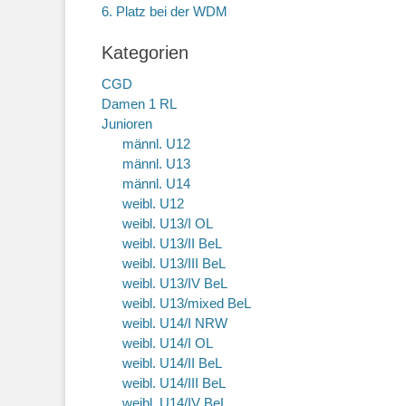
6. Platz bei der WDM
Kategorien
CGD
Damen 1 RL
Junioren
männl. U12
männl. U13
männl. U14
weibl. U12
weibl. U13/I OL
weibl. U13/II BeL
weibl. U13/III BeL
weibl. U13/IV BeL
weibl. U13/mixed BeL
weibl. U14/I NRW
weibl. U14/I OL
weibl. U14/II BeL
weibl. U14/III BeL
weibl. U14/IV BeL