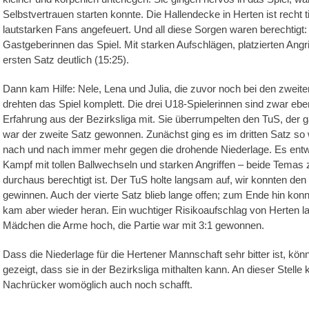
Selbstvertrauen starten konnte. Die Hallendecke in Herten ist recht
lautstarken Fans angefeuert. Und all diese Sorgen waren berechtigt:
Gastgeberinnen das Spiel. Mit starken Aufschlägen, platzierten Ang
ersten Satz deutlich (15:25).
Dann kam Hilfe: Nele, Lena und Julia, die zuvor noch bei den zweit
drehten das Spiel komplett. Die drei U18-Spielerinnen sind zwar eben
Erfahrung aus der Bezirksliga mit. Sie überrumpelten den TuS, der 
war der zweite Satz gewonnen. Zunächst ging es im dritten Satz so 
nach und nach immer mehr gegen die drohende Niederlage. Es entwi
Kampf mit tollen Ballwechseln und starken Angriffen – beide Temas z
durchaus berechtigt ist. Der TuS holte langsam auf, wir konnten den
gewinnen. Auch der vierte Satz blieb lange offen; zum Ende hin konn
kam aber wieder heran. Ein wuchtiger Risikoaufschlag von Herten la
Mädchen die Arme hoch, die Partie war mit 3:1 gewonnen.
Dass die Niederlage für die Hertener Mannschaft sehr bitter ist, kö
gezeigt, dass sie in der Bezirksliga mithalten kann. An dieser Stell
Nachrücker womöglich auch noch schafft.