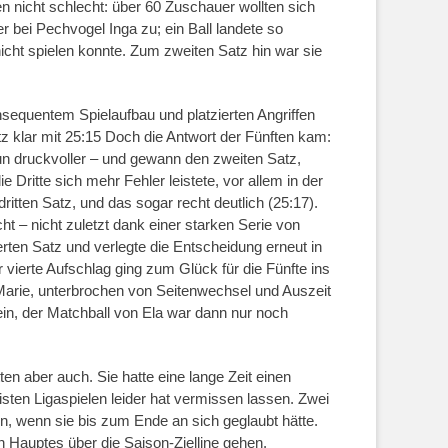
 nicht schlecht: über 60 Zuschauer wollten sich
 bei Pechvogel Inga zu; ein Ball landete so
cht spielen konnte. Zum zweiten Satz hin war sie
nsequentem Spielaufbau und platzierten Angriffen
 klar mit 25:15 Doch die Antwort der Fünften kam:
un druckvoller – und gewann den zweiten Satz,
Dritte sich mehr Fehler leistete, vor allem in der
tten Satz, und das sogar recht deutlich (25:17).
t – nicht zuletzt dank einer starken Serie von
erten Satz und verlegte die Entscheidung erneut in
 vierte Aufschlag ging zum Glück für die Fünfte ins
 Marie, unterbrochen von Seitenwechsel und Auszeit
 ein, der Matchball von Ela war dann nur noch
ten aber auch. Sie hatte eine lange Zeit einen
isten Ligaspielen leider hat vermissen lassen. Zwei
n, wenn sie bis zum Ende an sich geglaubt hätte.
n Hauptes über die Saison-Zielline gehen.