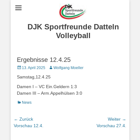
DJK Sportfreunde Datteln
Volleyball
Ergebnisse 12.4.25
Posted
Autor
13. April 2025
Wolfgang Moeller
on
Samstag,12.4.25
Damen I – VC Ein.Geldern 1:3
Damen III – Arm.Appelhülsen 3:0
Kategorien
News
Beitragsnavigation
← Zurück
Weiter →
Vorheriger
Nächster
Vorschau 12.4.
Vorschau 27.4.
Beitrag:
Beitrag: