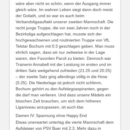
wäre aber nicht so schön, wenn der Ausgang immer
gleich wäre. Im wahren Leben siegt dann doch meist
der Goliath, und so war es auch beim
Verbandsligaauftakt unserer zweiten Mannschaft. Die
recht junge Truppe, die vor zwei Jahren noch in der
Bezirksliga aufgeschlagen hat, musste sich der
hochgewachsenen und routinierten Truppe von VfL
Telstar Bochum mit 0:3 geschlagen geben. Man muss
ehrlich sagen, dass wir nur zeitweise in der Lage
waren, den Favoriten Paroli zu bieten. Dennoch war
Trainerin Annabell mit der Leistung im ersten und im
dritten Satz weitgehend zufrieden (21:25 und 20:25)
– der zweite Satz ging allerdings völlig in die Hose
(5:25). Die Niederlage ist jedoch nicht schlimm,
Bochum gehört zu den Aufstiegsaspiranten, gegen
die darf man verlieren. Und dass unsere Mädels ein
bisschen Zeit brauchen, um sich dem höheren
Liganiveau anzupassen, ist auch klar.
Damen IV: Spannung ohne Happy End
Etwas unerwartet unterlag die vierte Mannschaft dem
Aufsteiger von PSV Buer mit 2:3. Mehr dazu in