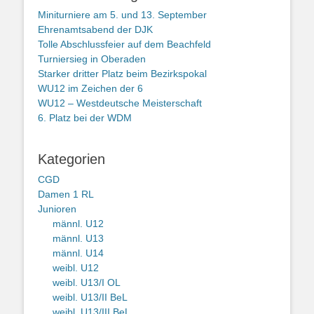
Miniturniere am 5. und 13. September
Ehrenamtsabend der DJK
Tolle Abschlussfeier auf dem Beachfeld
Turniersieg in Oberaden
Starker dritter Platz beim Bezirkspokal
WU12 im Zeichen der 6
WU12 – Westdeutsche Meisterschaft
6. Platz bei der WDM
Kategorien
CGD
Damen 1 RL
Junioren
männl. U12
männl. U13
männl. U14
weibl. U12
weibl. U13/I OL
weibl. U13/II BeL
weibl. U13/III BeL