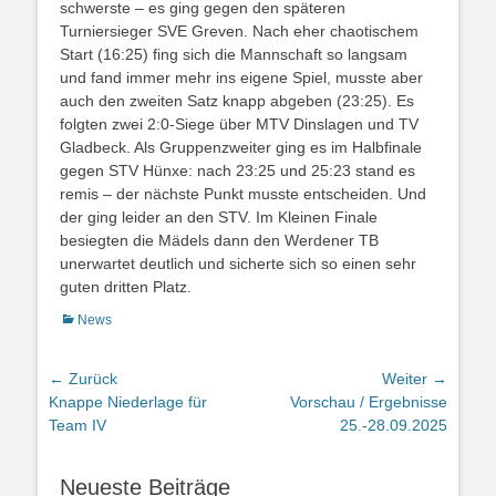
schwerste – es ging gegen den späteren
Turniersieger SVE Greven. Nach eher chaotischem
Start (16:25) fing sich die Mannschaft so langsam
und fand immer mehr ins eigene Spiel, musste aber
auch den zweiten Satz knapp abgeben (23:25). Es
folgten zwei 2:0-Siege über MTV Dinslagen und TV
Gladbeck. Als Gruppenzweiter ging es im Halbfinale
gegen STV Hünxe: nach 23:25 und 25:23 stand es
remis – der nächste Punkt musste entscheiden. Und
der ging leider an den STV. Im Kleinen Finale
besiegten die Mädels dann den Werdener TB
unerwartet deutlich und sicherte sich so einen sehr
guten dritten Platz.
Kategorien
News
Beitragsnavigation
← Zurück
Weiter →
Vorheriger
Nächster
Knappe Niederlage für
Vorschau / Ergebnisse
Beitrag:
Beitrag:
Team IV
25.-28.09.2025
Neueste Beiträge