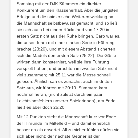
Samstag mit der DJK Sümmern ein direkter
Konkurrent um den Klassenerhalt. Aber die jüngsten
Erfolge und die spielerische Weiterentwicklung hat
die Mannschaft selbstbewusst gemacht, und so ließ
sie sich auch bei einem Rückstand von 17:20 im
ersten Satz nicht aus der Ruhe bringen. Caro war es,
die unser Team mit einer starken Serie in Führung
brachte (23:20), und mit diesem Abstand sicherten
sich die Mädels den ersten Satz (25:22). Die Gäste
wirkten dann konsterniert, weil sie ihre Führung
verspielt hatten, und brachten im zweiten Satz nicht
viel zusammen; mit 25:11 war die Messe schnell
gelesen. Ähnlich sah es zunächst auch im dritten
Satz aus, wir führten mit 20:10. Sümmern kam
nochmal heran, (nicht zuletzt durch ein paar
Leichtsinnsfehlern unserer Spielerinnen), am Ende
hieß es aber doch 25:20.
Mit 12 Punkten steht die Mannschaft kurz vor Ende
der Hinrunde im Mittelfeld – und damit erheblich
besser da als erwartet. All zu sicher fühlen dürfen sie
sich aber nicht; der nächste Gegner ist der