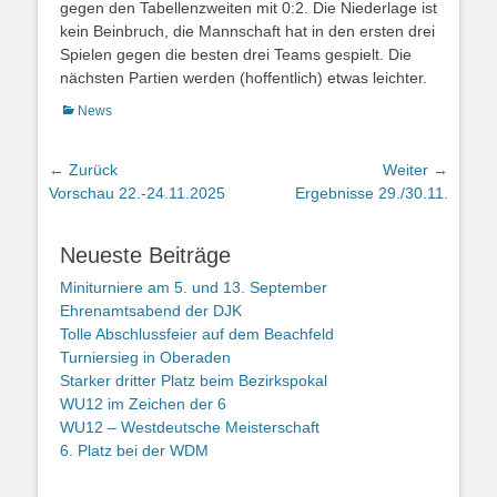
gegen den Tabellenzweiten mit 0:2. Die Niederlage ist
kein Beinbruch, die Mannschaft hat in den ersten drei
Spielen gegen die besten drei Teams gespielt. Die
nächsten Partien werden (hoffentlich) etwas leichter.
Kategorien
News
Beitragsnavigation
← Zurück
Weiter →
Vorheriger
Nächster
Vorschau 22.-24.11.2025
Ergebnisse 29./30.11.
Beitrag:
Beitrag:
Neueste Beiträge
Miniturniere am 5. und 13. September
Ehrenamtsabend der DJK
Tolle Abschlussfeier auf dem Beachfeld
Turniersieg in Oberaden
Starker dritter Platz beim Bezirkspokal
WU12 im Zeichen der 6
WU12 – Westdeutsche Meisterschaft
6. Platz bei der WDM