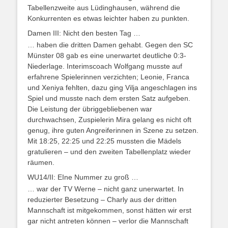
Tabellenzweite aus Lüdinghausen, während die
Konkurrenten es etwas leichter haben zu punkten.
Damen III: Nicht den besten Tag …
… haben die dritten Damen gehabt. Gegen den SC
Münster 08 gab es eine unerwartet deutliche 0:3-
Niederlage. Interimscoach Wolfgang musste auf
erfahrene Spielerinnen verzichten; Leonie, Franca
und Xeniya fehlten, dazu ging Vilja angeschlagen ins
Spiel und musste nach dem ersten Satz aufgeben.
Die Leistung der übriggebliebenen war
durchwachsen, Zuspielerin Mira gelang es nicht oft
genug, ihre guten Angreiferinnen in Szene zu setzen.
Mit 18:25, 22:25 und 22:25 mussten die Mädels
gratulieren – und den zweiten Tabellenplatz wieder
räumen.
WU14/II: EIne Nummer zu groß …
… war der TV Werne – nicht ganz unerwartet. In
reduzierter Besetzung – Charly aus der dritten
Mannschaft ist mitgekommen, sonst hätten wir erst
gar nicht antreten können – verlor die Mannschaft