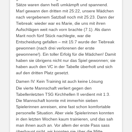
Sätze waren dann heiß umkämpft und spannend.
Marl gewann den dritten mit 25:22, unsere Mädchen
nach vergebenem Satzball noch mit 25:23. Dann der
Tiebreak: wieder war es Marie, die uns mit ihren
Aufschlägen weit nach vorn brachte (7:1). Als dann
Marit noch fünf Stück nachlegte, war die
Entscheidung gefallen – mit 15:7 wurde der Tiebreak
gewonnen (nach drei verlorenen der erste
gewonnene!). Ein toller Erfolg für die Mädchen! Damit
haben sie übrigens nicht nur das Spiel gewonnen; sie
haben auch den VC in der Tabelle überholt und sich
auf den dritten Platz gesetzt.
Damen IV: Kein Training ist auch keine Lösung
Die vierte Mannschaft verliert gegen den
Tabellenletzten TSG Kirchhellen II verdient mit 1:3.
Die Mannschaft konnte mit immerhin sieben
Spielerinnen anreisen, eine fast schon komfortable
personelle Situation. Aber viele Spielerinnen konnten
in den letzten Wochen kaum trainieren, und das sah
man ihnen auch an. Vor allem der erste Pass sass
überhaupt nicht, wir konnten nie über die Mitte