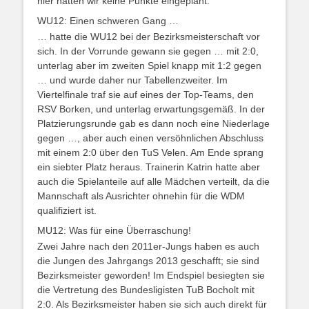
hier hatten wir keine Punkte eingeplant.
WU12: Einen schweren Gang …
… hatte die WU12 bei der Bezirksmeisterschaft vor
sich. In der Vorrunde gewann sie gegen … mit 2:0,
unterlag aber im zweiten Spiel knapp mit 1:2 gegen
… und wurde daher nur Tabellenzweiter. Im
Viertelfinale traf sie auf eines der Top-Teams, den
RSV Borken, und unterlag erwartungsgemäß. In der
Platzierungsrunde gab es dann noch eine Niederlage
gegen …, aber auch einen versöhnlichen Abschluss
mit einem 2:0 über den TuS Velen. Am Ende sprang
ein siebter Platz heraus. Trainerin Katrin hatte aber
auch die Spielanteile auf alle Mädchen verteilt, da die
Mannschaft als Ausrichter ohnehin für die WDM
qualifiziert ist.
MU12: Was für eine Überraschung!
Zwei Jahre nach den 2011er-Jungs haben es auch
die Jungen des Jahrgangs 2013 geschafft; sie sind
Bezirksmeister geworden! Im Endspiel besiegten sie
die Vertretung des Bundesligisten TuB Bocholt mit
2:0. Als Bezirksmeister haben sie sich auch direkt für