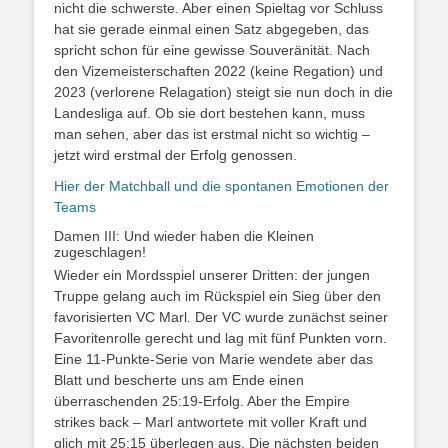
nicht die schwerste. Aber einen Spieltag vor Schluss
hat sie gerade einmal einen Satz abgegeben, das
spricht schon für eine gewisse Souveränität. Nach
den Vizemeisterschaften 2022 (keine Regation) und
2023 (verlorene Relagation) steigt sie nun doch in die
Landesliga auf. Ob sie dort bestehen kann, muss
man sehen, aber das ist erstmal nicht so wichtig –
jetzt wird erstmal der Erfolg genossen.
Hier der Matchball und die spontanen Emotionen der
Teams
Damen III: Und wieder haben die Kleinen
zugeschlagen!
Wieder ein Mordsspiel unserer Dritten: der jungen
Truppe gelang auch im Rückspiel ein Sieg über den
favorisierten VC Marl. Der VC wurde zunächst seiner
Favoritenrolle gerecht und lag mit fünf Punkten vorn.
Eine 11-Punkte-Serie von Marie wendete aber das
Blatt und bescherte uns am Ende einen
überraschenden 25:19-Erfolg. Aber the Empire
strikes back – Marl antwortete mit voller Kraft und
glich mit 25:15 überlegen aus. Die nächsten beiden