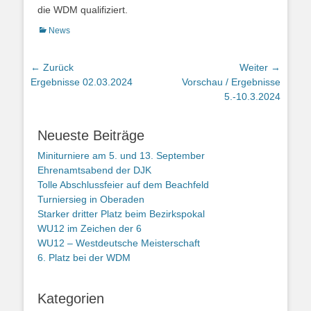
die WDM qualifiziert.
Kategorien
News
Beitragsnavigation
← Zurück
Weiter →
Vorheriger
Nächster
Ergebnisse 02.03.2024
Vorschau / Ergebnisse
Beitrag:
Beitrag:
5.-10.3.2024
Neueste Beiträge
Miniturniere am 5. und 13. September
Ehrenamtsabend der DJK
Tolle Abschlussfeier auf dem Beachfeld
Turniersieg in Oberaden
Starker dritter Platz beim Bezirkspokal
WU12 im Zeichen der 6
WU12 – Westdeutsche Meisterschaft
6. Platz bei der WDM
Kategorien