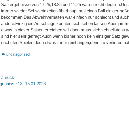
Satzergebnisse von 17:25,18:25 und 11:25 waren recht deutlich.Unser
immer wieder Schwierigkeiten überhaupt mal einen Ball einigermaß
bekommen.Das Abwehrverhalten war einfach nur schlecht und auch d
andere.Einzig die Aufschläge konnten sich sehen lassen.Aber jamm
etwas in dieser Saison erreichen will,dann muss sich schnellstens w
sind hier sehr gefragt.Auch wenn bisher noch kein einziger Satz ge
nächsten Spielen doch etwas mehr reinhängen,denn zu verlieren hat
Kategorien
Uncategorized
eitragsnavigation
 Zurück
rheriger
Nächste
gebnisse 13.-15.01.2023
itrag:
Beitrag: