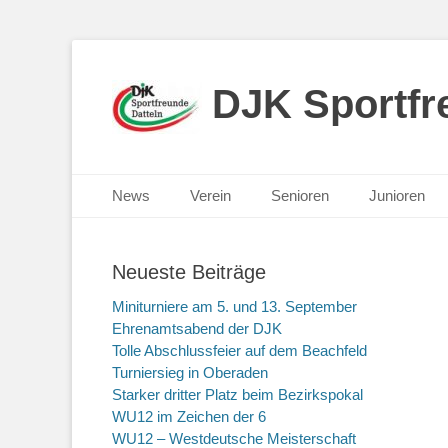
DJK Sportfre
Primäres Menü
Zum
News
Verein
Senioren
Junioren
Inhalt
springen
Neueste Beiträge
Miniturniere am 5. und 13. September
Ehrenamtsabend der DJK
Tolle Abschlussfeier auf dem Beachfeld
Turniersieg in Oberaden
Starker dritter Platz beim Bezirkspokal
WU12 im Zeichen der 6
WU12 – Westdeutsche Meisterschaft