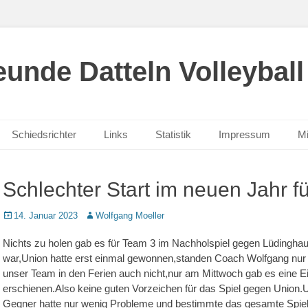
unde Datteln Volleyball
Schiedsrichter
Links
Statistik
Impressum
Mi
Schlechter Start im neuen Jahr f
Posted
Autor
14. Januar 2023
Wolfgang Moeller
on
Nichts zu holen gab es für Team 3 im Nachholspiel gegen Lüdinghau
war,Union hatte erst einmal gewonnen,standen Coach Wolfgang nur 7
unser Team in den Ferien auch nicht,nur am Mittwoch gab es eine Ei
erschienen.Also keine guten Vorzeichen für das Spiel gegen Union.
Gegner hatte nur wenig Probleme und bestimmte das gesamte Spiel 