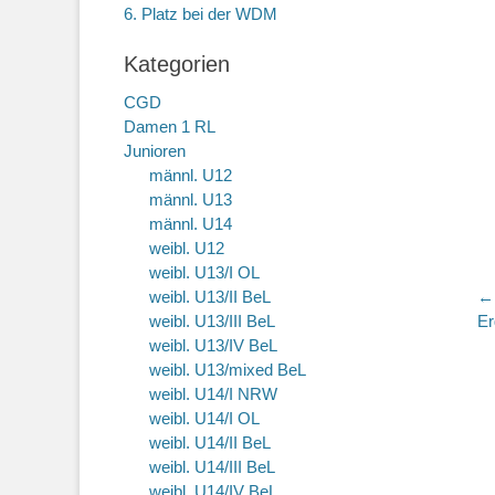
6. Platz bei der WDM
Kategorien
CGD
Damen 1 RL
Junioren
männl. U12
männl. U13
männl. U14
weibl. U12
weibl. U13/I OL
B
weibl. U13/II BeL
←
Vo
weibl. U13/III BeL
Er
Be
weibl. U13/IV BeL
weibl. U13/mixed BeL
weibl. U14/I NRW
weibl. U14/I OL
weibl. U14/II BeL
weibl. U14/III BeL
weibl. U14/IV BeL