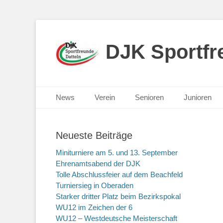
DJK Sportfre
Primäres Menü
Zum
News
Verein
Senioren
Junioren
Inhalt
springen
Neueste Beiträge
Miniturniere am 5. und 13. September
Ehrenamtsabend der DJK
Tolle Abschlussfeier auf dem Beachfeld
Turniersieg in Oberaden
Starker dritter Platz beim Bezirkspokal
WU12 im Zeichen der 6
WU12 – Westdeutsche Meisterschaft