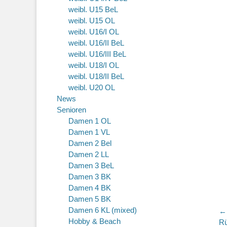
weibl. U15 BeL
weibl. U15 OL
weibl. U16/I OL
weibl. U16/II BeL
weibl. U16/III BeL
weibl. U18/I OL
weibl. U18/II BeL
weibl. U20 OL
News
Senioren
Damen 1 OL
Damen 1 VL
Damen 2 Bel
Damen 2 LL
Damen 3 BeL
Damen 3 BK
Damen 4 BK
Damen 5 BK
Damen 6 KL (mixed)
B
←
Hobby & Beach
Vo
Rü