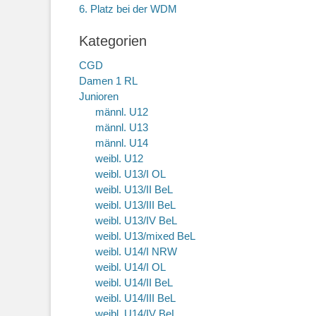
6. Platz bei der WDM
Kategorien
CGD
Damen 1 RL
Junioren
männl. U12
männl. U13
männl. U14
weibl. U12
weibl. U13/I OL
weibl. U13/II BeL
weibl. U13/III BeL
weibl. U13/IV BeL
weibl. U13/mixed BeL
weibl. U14/I NRW
weibl. U14/I OL
weibl. U14/II BeL
weibl. U14/III BeL
weibl. U14/IV BeL