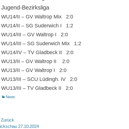
Jugend-Bezirksliga
WU14/II – GV Waltrop Mix 2:0
WU14/II – SG Suderwich I 1:2
WU14/III – GV Waltrop I 2:0
WU14/III – SG Suderwich Mix 1:2
WU14/IV – TV Gladbeck II 2:0
WU13/II – GV Waltrop II 2:0
WU13/II – GV Waltrop I 2:0
WU13/III – SCU Lüdingh. IV 2:0
WU13/III – TV Gladbeck II 2:0
Kategorien
News
eitragsnavigation
 Zurück
rheriger
Nächste
ckschau 27.10.2024