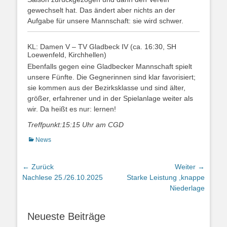
gewechselt hat. Das ändert aber nichts an der
Aufgabe für unsere Mannschaft: sie wird schwer.
KL: Damen V – TV Gladbeck IV (ca. 16:30, SH
Loewenfeld, Kirchhellen)
Ebenfalls gegen eine Gladbecker Mannschaft spielt
unsere Fünfte. Die Gegnerinnen sind klar favorisiert;
sie kommen aus der Bezirksklasse und sind älter,
größer, erfahrener und in der Spielanlage weiter als
wir. Da heißt es nur: lernen!
Treffpunkt:15:15 Uhr am CGD
Kategorien
News
Beitragsnavigation
← Zurück
Weiter →
Vorheriger
Nächster
Nachlese 25./26.10.2025
Starke Leistung ,knappe
Beitrag:
Beitrag:
Niederlage
Neueste Beiträge