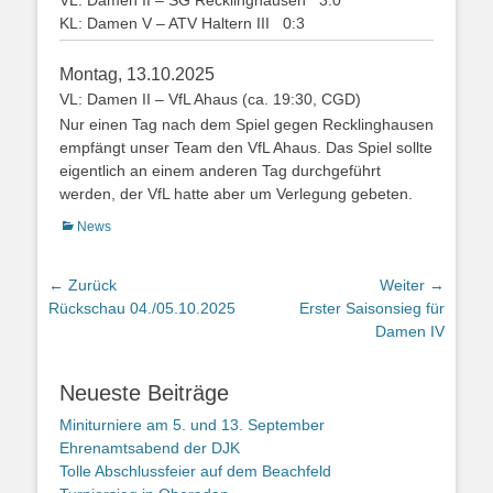
VL: Damen II – SG Recklinghausen 3:0
KL: Damen V – ATV Haltern III 0:3
Montag, 13.10.2025
VL: Damen II – VfL Ahaus (ca. 19:30, CGD)
Nur einen Tag nach dem Spiel gegen Recklinghausen
empfängt unser Team den VfL Ahaus. Das Spiel sollte
eigentlich an einem anderen Tag durchgeführt
werden, der VfL hatte aber um Verlegung gebeten.
Kategorien
News
Beitragsnavigation
← Zurück
Weiter →
Vorheriger
Nächster
Rückschau 04./05.10.2025
Erster Saisonsieg für
Beitrag:
Beitrag:
Damen IV
Neueste Beiträge
Miniturniere am 5. und 13. September
Ehrenamtsabend der DJK
Tolle Abschlussfeier auf dem Beachfeld