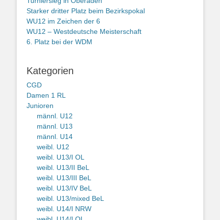
Turniersieg in Oberaden
Starker dritter Platz beim Bezirkspokal
WU12 im Zeichen der 6
WU12 – Westdeutsche Meisterschaft
6. Platz bei der WDM
Kategorien
CGD
Damen 1 RL
Junioren
männl. U12
männl. U13
männl. U14
weibl. U12
weibl. U13/I OL
weibl. U13/II BeL
weibl. U13/III BeL
weibl. U13/IV BeL
weibl. U13/mixed BeL
weibl. U14/I NRW
weibl. U14/I OL