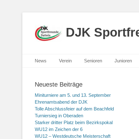
DJK Sportfre
Primäres Menü
Zum
News
Verein
Senioren
Junioren
Inhalt
springen
Neueste Beiträge
Miniturniere am 5. und 13. September
Ehrenamtsabend der DJK
Tolle Abschlussfeier auf dem Beachfeld
Turniersieg in Oberaden
Starker dritter Platz beim Bezirkspokal
WU12 im Zeichen der 6
WU12 – Westdeutsche Meisterschaft