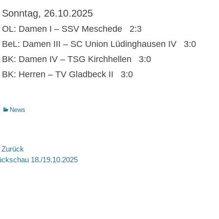
Sonntag, 26.10.2025
OL: Damen I – SSV Meschede 2:3
BeL: Damen III – SC Union Lüdinghausen IV 3:0
BK: Damen IV – TSG Kirchhellen 3:0
BK: Herren – TV Gladbeck II 3:0
Kategorien
News
eitragsnavigation
 Zurück
rheriger
Nächste
ckschau 18./19.10.2025
itrag:
Beitrag: