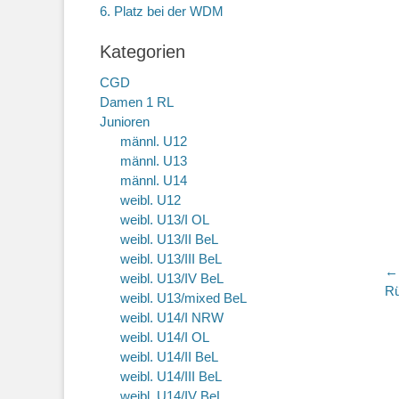
6. Platz bei der WDM
Kategorien
CGD
Damen 1 RL
Junioren
männl. U12
männl. U13
männl. U14
weibl. U12
weibl. U13/I OL
weibl. U13/II BeL
weibl. U13/III BeL
B
←
weibl. U13/IV BeL
Vo
Rü
weibl. U13/mixed BeL
Be
weibl. U14/I NRW
weibl. U14/I OL
weibl. U14/II BeL
weibl. U14/III BeL
weibl. U14/IV BeL