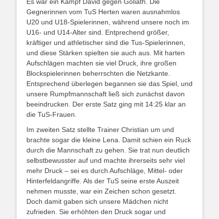
Es war ein Kampf David gegen Goliath. Die
Gegnerinnen vom TuS Herten waren ausnahmlos
U20 und U18-Spielerinnen, während unsere noch im
U16- und U14-Alter sind. Entprechend größer,
kräftiger und athletischer sind die Tus-Spielerinnen,
und diese Stärken spielten sie auch aus. Mit harten
Aufschlägen machten sie viel Druck, ihre großen
Blockspielerinnen beherrschten die Netzkante.
Entsprechend überlegen begannen sie das Spiel, und
unsere Rumpfmannschaft ließ sich zunächst davon
beeindrucken. Der erste Satz ging mit 14:25 klar an
die TuS-Frauen.
Im zweiten Satz stellte Trainer Christian um und
brachte sogar die kleine Lena. Damit schien ein Ruck
durch die Mannschaft zu gehen. Sie trat nun deutlich
selbstbewusster auf und machte ihrerseits sehr viel
mehr Druck – sei es durch Aufschläge, Mittel- oder
Hinterfeldangriffe. Als der TuS seine erste Auszeit
nehmen musste, war ein Zeichen schon gesetzt.
Doch damit gaben sich unsere Mädchen nicht
zufrieden. Sie erhöhten den Druck sogar und