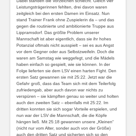
Dabei standen die Vorzeichen schlecht. Gleich vier
Leistungsträgerinnen fehlten, drei davon waren
zeitgleich bei den ersten Damen im Einsatz. Nun
stand Trainer Frank ohne Zuspielerin da – und das
gegen die routinierte und ambitionierte Truppe aus
Lippramsdorf. Das größte Problem unserer
Mannschaft ist aber eigentlich, dass sie ihr hohes
Potanzial oftmals nicht ausspielt – sei es aus Angst
vor dem Gegner oder aus Selbstzweifeln. Doch die
waren am Samstag wie weggefegt, und die Mädels
haben einfach so gespielt, wie sie können. In der
Folge lieferten sie dem LSV einen harten Fight. Den
ersten Satz gewannen sie mit 25:22. Jetzt war die
Gefahr groß, dass das Team sich mit dem Teilerfolg
zufriedengab, aber auch davon war nichts zu
verspüren – sie kämpften genau so weiter und holten
auch den zweiten Satz – ebenfalls mit 25:22. Im
dritten konnten sie sich sogar Vorteile erspielen, und
nun war der LSV die Mannschaft, die die Köpfe
hängen ließ. Mit 25:18 gewannen unsere „Kleinen“
(nicht nur vom Alter, sonder auch von der Größe)
auch den dritten Satz und sicherten sich so den