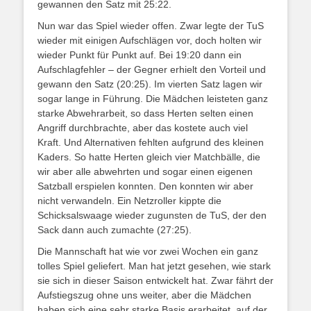
gewannen den Satz mit 25:22.
Nun war das Spiel wieder offen. Zwar legte der TuS
wieder mit einigen Aufschlägen vor, doch holten wir
wieder Punkt für Punkt auf. Bei 19:20 dann ein
Aufschlagfehler – der Gegner erhielt den Vorteil und
gewann den Satz (20:25). Im vierten Satz lagen wir
sogar lange in Führung. Die Mädchen leisteten ganz
starke Abwehrarbeit, so dass Herten selten einen
Angriff durchbrachte, aber das kostete auch viel
Kraft. Und Alternativen fehlten aufgrund des kleinen
Kaders. So hatte Herten gleich vier Matchbälle, die
wir aber alle abwehrten und sogar einen eigenen
Satzball erspielen konnten. Den konnten wir aber
nicht verwandeln. Ein Netzroller kippte die
Schicksalswaage wieder zugunsten de TuS, der den
Sack dann auch zumachte (27:25).
Die Mannschaft hat wie vor zwei Wochen ein ganz
tolles Spiel geliefert. Man hat jetzt gesehen, wie stark
sie sich in dieser Saison entwickelt hat. Zwar fährt der
Aufstiegszug ohne uns weiter, aber die Mädchen
haben sich eine sehr starke Basis erarbeitet, auf der