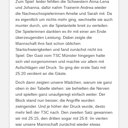
Zum Spiel: leider fehlten die Schwestern Anna-Lena
und Johanna, dafür nahm Trainerin Andrea wieder
die Nachwuchsspielerinnen Amelie und Sarah mit. Da
es eigentlich um nichts mehr ging, wechselte sie auch
munter durch, um die Spielanteile breit zu verteilen.
Die Spielerinnen dankten es ihr mit einer am Ende
überzeugenden Leistung. Dabei zeigte die
Mannschaft ihre fast schon üblichen
Startschwierigkeiten und fand zunächst nicht ins
Spiel. Der Gast vom TSC Münster hingegen hatte
sich viel vorgenommen und machte vor allem mit
Aufschlägen viel Druck. So ging der erste Satz mit
25:20 verdient an die Gäste.
Doch dann zeigten unsere Mädchen, warum sie ganz
oben in der Tabelle stehen: sie behielten die Nerven
und spielten ganz unaufgeregt einfach weiter. Der
Block stand nun besser, die Angriffe wurden
zwingender. Und je höher der Druck wurde, desto
mehr ließ der TSC nach. Den zweiten Satz gewannen
wir mit 25:15, den dritten sogar mit 25:8. Im vierten
war unsere Mannschaft zunächst wieder etwas