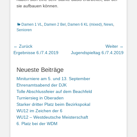
sie aufbauen können.
Kategorien
Damen 1 VL
,
Damen 2 Bel
,
Damen 6 KL (mixed)
,
News
,
Senioren
Beitragsnavigation
← Zurück
Weiter →
Vorheriger
Nächster
Ergebnisse 6./7.4.2019
Jugendspieltag 6./7.4.2019
Beitrag:
Beitrag:
Neueste Beiträge
Miniturniere am 5. und 13. September
Ehrenamtsabend der DJK
Tolle Abschlussfeier auf dem Beachfeld
Turniersieg in Oberaden
Starker dritter Platz beim Bezirkspokal
WU12 im Zeichen der 6
WU12 – Westdeutsche Meisterschaft
6. Platz bei der WDM