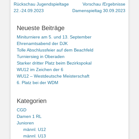
Vorheriger
Nächster
Rückschau Jugendspieltage
Vorschau /Ergebnisse
Beitrag:
Beitrag:
22.-24.09.2023
Damenspieltag 30.09.2023
Neueste Beiträge
Miniturniere am 5. und 13. September
Ehrenamtsabend der DJK
Tolle Abschlussfeier auf dem Beachfeld
Turniersieg in Oberaden
Starker dritter Platz beim Bezirkspokal
WU12 im Zeichen der 6
WU12 – Westdeutsche Meisterschaft
6. Platz bei der WDM
Kategorien
CGD
Damen 1 RL
Junioren
männl. U12
männl. U13