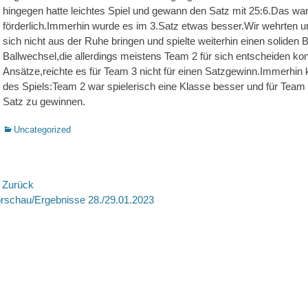
hingegen hatte leichtes Spiel und gewann den Satz mit 25:6.Das war 
förderlich.Immerhin wurde es im 3.Satz etwas besser.Wir wehrten u
sich nicht aus der Ruhe bringen und spielte weiterhin einen soliden
Ballwechsel,die allerdings meistens Team 2 für sich entscheiden kon
Ansätze,reichte es für Team 3 nicht für einen Satzgewinn.Immerhi
des Spiels:Team 2 war spielerisch eine Klasse besser und für Team 
Satz zu gewinnen.
Kategorien
Uncategorized
eitragsnavigation
 Zurück
rheriger
Nächste
rschau/Ergebnisse 28./29.01.2023
itrag:
Beitrag: