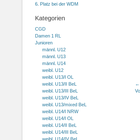
6. Platz bei der WDM
Kategorien
CGD
Damen 1 RL
Junioren
männl. U12
männl. U13
männl. U14
weibl. U12
weibl. U13/I OL
B
weibl. U13/II BeL
←
Vo
weibl. U13/III BeL
Vo
Be
weibl. U13/IV BeL
weibl. U13/mixed BeL
weibl. U14/I NRW
weibl. U14/I OL
weibl. U14/II BeL
weibl. U14/III BeL
weibl. U14/IV BeL