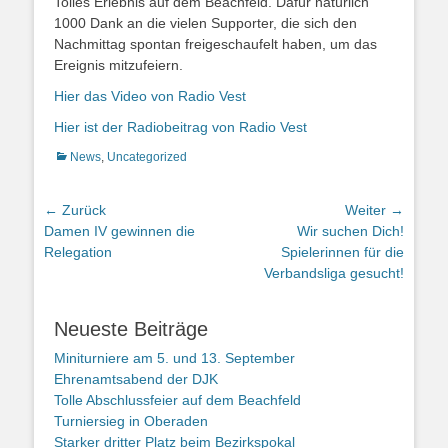
Tolles Erlebnis auf dem Beachfeld. Dafür natürlich
1000 Dank an die vielen Supporter, die sich den
Nachmittag spontan freigeschaufelt haben, um das
Ereignis mitzufeiern.
Hier das Video von Radio Vest
Hier ist der Radiobeitrag von Radio Vest
Kategorien
News
,
Uncategorized
Beitragsnavigation
← Zurück
Weiter →
Vorheriger
Nächster
Damen IV gewinnen die
Wir suchen Dich!
Beitrag:
Beitrag:
Relegation
Spielerinnen für die
Verbandsliga gesucht!
Neueste Beiträge
Miniturniere am 5. und 13. September
Ehrenamtsabend der DJK
Tolle Abschlussfeier auf dem Beachfeld
Turniersieg in Oberaden
Starker dritter Platz beim Bezirkspokal