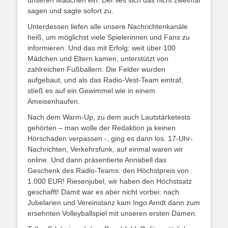
unseren Mädchen ein. Der lies sich das nicht zweimal
sagen und sagte sofort zu.
Unterdessen liefen alle unsere Nachrichtenkanäle
heiß, um möglichst viele Spielerinnen und Fans zu
informieren. Und das mit Erfolg: weit über 100
Mädchen und Eltern kamen, unterstützt von
zahlreichen Fußballern. Die Felder wurden
aufgebaut, und als das Radio-Vest-Team eintraf,
stieß es auf ein Gewimmel wie in einem
Ameisenhaufen.
Nach dem Warm-Up, zu dem auch Lautstärketests
gehörten – man wolle der Redaktion ja keinen
Hörschaden verpassen -, ging es dann los. 17-Uhr-
Nachrichten, Verkehrsfunk, auf einmal waren wir
online. Und dann präsentierte Annabell das
Geschenk des Radio-Teams: den Höchstpreis von
1.000 EUR! Riesenjubel, wir haben den Höchstsatz
geschafft! Damit war es aber nicht vorbei: nach
Jubelarien und Vereinstanz kam Ingo Arndt dann zum
ersehnten Volleyballspiel mit unseren ersten Damen.