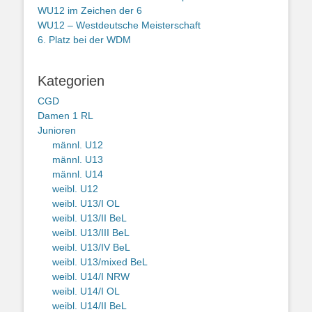
WU12 im Zeichen der 6
WU12 – Westdeutsche Meisterschaft
6. Platz bei der WDM
Kategorien
CGD
Damen 1 RL
Junioren
männl. U12
männl. U13
männl. U14
weibl. U12
weibl. U13/I OL
weibl. U13/II BeL
weibl. U13/III BeL
weibl. U13/IV BeL
weibl. U13/mixed BeL
weibl. U14/I NRW
weibl. U14/I OL
weibl. U14/II BeL