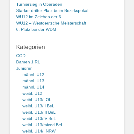
Turniersieg in Oberaden
Starker dritter Platz beim Bezirkspokal
WU12 im Zeichen der 6
WU12 – Westdeutsche Meisterschaft
6. Platz bei der WDM
Kategorien
CGD
Damen 1 RL
Junioren
männl. U12
männl. U13
männl. U14
weibl. U12
weibl. U13/I OL
weibl. U13/II BeL
weibl. U13/III BeL
weibl. U13/IV BeL
weibl. U13/mixed BeL
weibl. U14/I NRW