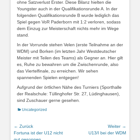
ohne Satzverlust Erster. Diese Bilanz hielten die
Youngster auch in der Qualifikationsrunde A. In der
folgenden Qualifikationsrunde B wurde lediglich das
Spiel gegen VoR Paderborn mit 1:2 verloren, sodass
dem Einzug zur Meisterschaft nichts mehr im Wege
stand.
In der Vorrunde stehen Velen (erste Teilnahme an der
WDM) und Borken (im letzten Jahr Westdeutscher
Meister mit Teilen des Teams) als Gegner an. Hier gilt
es, Ruhe zu bewahren um die Zwischenrunde, also
das Viertelfinale, zu erreichen. Wir sehen
spannenden Spielen entgegen!
Aufgrund der örtlichen Nähe des Turniers (Sporthalle
der Realschule: Tüllinghofer Str. 27, Lüdinghausen),
sind Zuschauer gerne gesehen.
Kategorien
Uncategorized
Beitragsnavigation
← Zurück
Weiter →
Vorheriger
Nächster
Fortuna ist der U12 nicht
U13/I bei der WDM
Beitrag:
Beitrag:
gut gesonnen