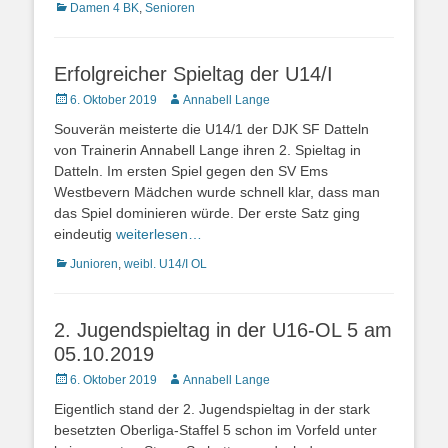
Kategorien
Damen 4 BK
,
Senioren
Erfolgreicher Spieltag der U14/I
Posted
Autor
6. Oktober 2019
Annabell Lange
on
Souverän meisterte die U14/1 der DJK SF Datteln
von Trainerin Annabell Lange ihren 2. Spieltag in
Datteln. Im ersten Spiel gegen den SV Ems
Westbevern Mädchen wurde schnell klar, dass man
das Spiel dominieren würde. Der erste Satz ging
eindeutig
weiterlesen…
Kategorien
Junioren
,
weibl. U14/I OL
2. Jugendspieltag in der U16-OL 5 am
05.10.2019
Posted
Autor
6. Oktober 2019
Annabell Lange
on
Eigentlich stand der 2. Jugendspieltag in der stark
besetzten Oberliga-Staffel 5 schon im Vorfeld unter