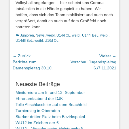
Volleyball angefangen – hier scheint uns Corona
tatsächlich in die Hände gespielt zu haben. Wir
hoffen, dass sich das Team stabilisiert und auch noch
vergrößert, damit es auch auf dem Großfeld noch
sntreten kann.
Kategorien
Junioren
,
News
,
weibl. U14/I OL
,
weibl. U14/II BeL
,
weibl.
U14/III BeL
,
weibl. U16/I OL
Beitragsnavigation
← Zurück
Weiter →
Vorheriger
Nächster
Berichte zum
Vorschau Jugendspieltag
Beitrag:
Beitrag:
Damenspieltag 30.10.
6./7.11.2021
Neueste Beiträge
Miniturniere am 5. und 13. September
Ehrenamtsabend der DJK
Tolle Abschlussfeier auf dem Beachfeld
Turniersieg in Oberaden
Starker dritter Platz beim Bezirkspokal
WU12 im Zeichen der 6
WU12 – Westdeutsche Meisterschaft