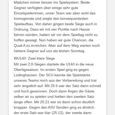
Mädchen immer besser ins Spielsystem. Beide
Gegner verfügten über einige sehr gute
Einzelspielerinnen, unser Team war aber wohl das
homogenste und zeigte den konsequentesten
Spielaufbau. Von daher gingen beide Siege auch in
Ordnung. Dass wir mit vier Punkte nach Hause
fahren würden, hatten wir vor dem Spieltag nicht zu
hoffen gewagt. Nun haben wir gute Chancen, die
Quali A zu erreichen. Aber auf dem Weg warten noch
härtere Gegner auf uns als letzten Sonntag.
WU14/I: Zwei klare Siege
Mit zwei 2:0-Siegen startete die U14/I in die neue
Oberligasaison. Im ersten Spiel ging es gegen
Lüdinghausen. Der SCU kannte die Spielstärke
unseres Teams noch aus der Vorbereitung und trat
sehr ängstlich auf. Mit 25:5 war der Satz dann schnell
und hoch gewonnen. Doch dann fingen die Gäste
selber an zu spielen und hielten den zweiten Satz
lange offen. Mit 25:21 war es dann schon deutlich
knapper. Gegen den ASV Senden ging es ähnlich:
der erste Satz war klar (25:12), der zweite dann