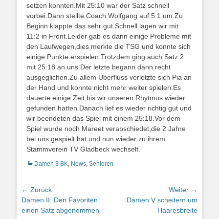
setzen konnten.Mit 25:10 war der Satz schnell
vorbei.Dann stellte Coach Wolfgang auf 5:1 um.Zu
Beginn klappte das sehr gut.Schnell lagen wir mit
11:2 in Front.Leider gab es dann einige Probleme mit
den Laufwegen,dies merkte die TSG und konnte sich
einige Punkte erspielen.Trotzdem ging auch Satz 2
mit 25:18 an uns.Der letzte begann dann recht
ausgeglichen.Zu allem Überfluss verletzte sich Pia an
der Hand und konnte nicht mehr weiter spielen.Es
dauerte einige Zeit bis wir unseren Rhytmus wieder
gefunden hatten.Danach lief es wieder richtig gut und
wir beendeten das Spiel mit einem 25:18.Vor dem
Spiel wurde noch Mareet verabschiedet,die 2 Jahre
bei uns gespielt hat und nun wieder zu ihrem
Stammverein TV Gladbeck wechselt.
Kategorien
Damen 3 BK
,
News
,
Senioren
Beitragsnavigation
← Zurück
Weiter →
Vorheriger
Nächster
Damen II: Den Favoriten
Damen V scheitern um
Beitrag:
Beitrag:
einen Satz abgenommen
Haaresbreite