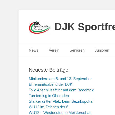
DJK Sportfre
Primäres Menü
Zum
News
Verein
Senioren
Junioren
Inhalt
springen
Neueste Beiträge
Miniturniere am 5. und 13. September
Ehrenamtsabend der DJK
Tolle Abschlussfeier auf dem Beachfeld
Turniersieg in Oberaden
Starker dritter Platz beim Bezirkspokal
WU12 im Zeichen der 6
WU12 – Westdeutsche Meisterschaft