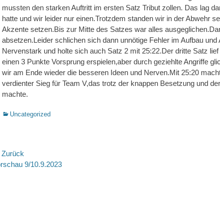
mussten den starken Auftritt im ersten Satz Tribut zollen. Das lag 
hatte und wir leider nur einen.Trotzdem standen wir in der Abwehr s
Akzente setzen.Bis zur Mitte des Satzes war alles ausgeglichen.Da
absetzen.Leider schlichen sich dann unnötige Fehler im Aufbau und 
Nervenstark und holte sich auch Satz 2 mit 25:22.Der dritte Satz lie
einen 3 Punkte Vorsprung erspielen,aber durch geziehlte Angriffe gl
wir am Ende wieder die besseren Ideen und Nerven.Mit 25:20 macht
verdienter Sieg für Team V,das trotz der knappen Besetzung und der
machte.
Kategorien
Uncategorized
eitragsnavigation
 Zurück
rheriger
Nächste
rschau 9/10.9.2023
itrag:
Beitrag: