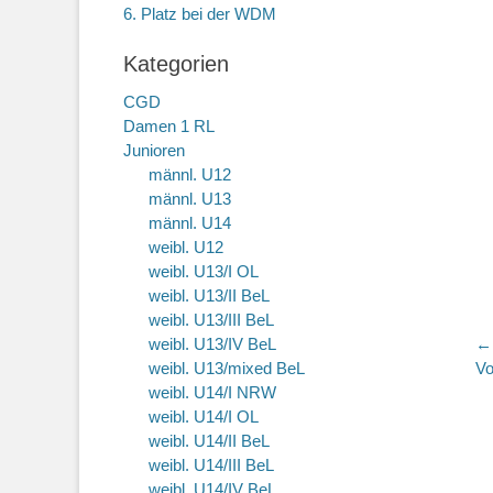
6. Platz bei der WDM
Kategorien
CGD
Damen 1 RL
Junioren
männl. U12
männl. U13
männl. U14
weibl. U12
weibl. U13/I OL
weibl. U13/II BeL
weibl. U13/III BeL
B
weibl. U13/IV BeL
←
Vo
weibl. U13/mixed BeL
Vo
Be
weibl. U14/I NRW
weibl. U14/I OL
weibl. U14/II BeL
weibl. U14/III BeL
weibl. U14/IV BeL