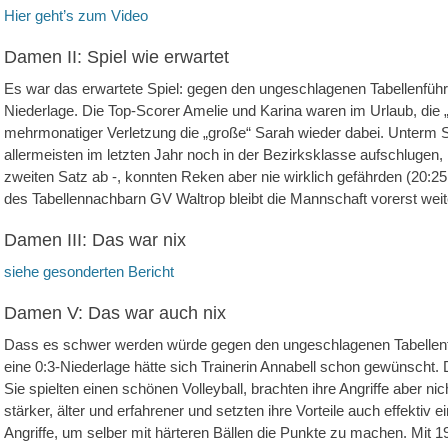
Hier geht’s zum Video
Damen II: Spiel wie erwartet
Es war das erwartete Spiel: gegen den ungeschlagenen Tabellenführe
Niederlage. Die Top-Scorer Amelie und Karina waren im Urlaub, die „
mehrmonatiger Verletzung die „große“ Sarah wieder dabei. Unterm S
allermeisten im letzten Jahr noch in der Bezirksklasse aufschlugen
zweiten Satz ab -, konnten Reken aber nie wirklich gefährden (20:25
des Tabellennachbarn GV Waltrop bleibt die Mannschaft vorerst weite
Damen III: Das war nix
siehe gesonderten Bericht
Damen V: Das war auch nix
Dass es schwer werden würde gegen den ungeschlagenen Tabellenfüh
eine 0:3-Niederlage hätte sich Trainerin Annabell schon gewünscht.
Sie spielten einen schönen Volleyball, brachten ihre Angriffe aber ni
stärker, älter und erfahrener und setzten ihre Vorteile auch effektiv ei
Angriffe, um selber mit härteren Bällen die Punkte zu machen. Mit 1