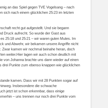
enig an das Spiel gegen TVE Vogelsang – nach
 sich nach einem glücklichen 25:23 im letzten
schaft recht gut aufgestellt. Und sie begann
nd Druck aufrecht. So wurde der Gast aus
 es 25:18 und 25:21 – wir waren guten Mutes. Im
ock und Abwehr, wir bekamen unsere Angriffe nicht
or. Zwar kamen wir nochmal beinahe heran, doch
ten weiter.Hier lagen wir auch schon deutlich mit
erie von Johanna brachte uns dann wieder auf einen
ns drei Punkte zum ebenso knappen wie glücklichen
ustande kamen. Dass wir mit 28 Punkten sogar auf
 hinweg. Insbesondere die schwache
ch jetzt ist schon erkennbar, dass einige
 Immerhin – uns trennen nur noch drei Punkte vom