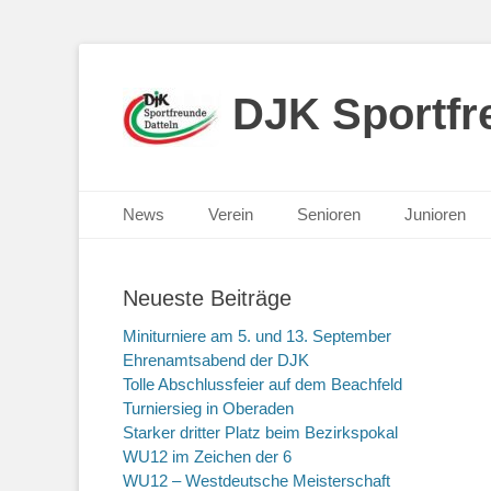
DJK Sportfre
Primäres Menü
Zum
News
Verein
Senioren
Junioren
Inhalt
springen
Neueste Beiträge
Miniturniere am 5. und 13. September
Ehrenamtsabend der DJK
Tolle Abschlussfeier auf dem Beachfeld
Turniersieg in Oberaden
Starker dritter Platz beim Bezirkspokal
WU12 im Zeichen der 6
WU12 – Westdeutsche Meisterschaft