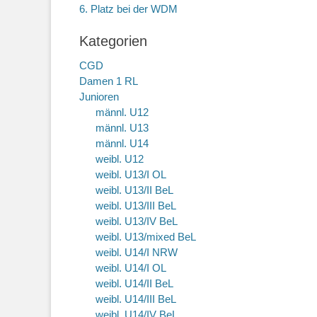
6. Platz bei der WDM
Kategorien
CGD
Damen 1 RL
Junioren
männl. U12
männl. U13
männl. U14
weibl. U12
weibl. U13/I OL
weibl. U13/II BeL
weibl. U13/III BeL
weibl. U13/IV BeL
weibl. U13/mixed BeL
weibl. U14/I NRW
weibl. U14/I OL
weibl. U14/II BeL
weibl. U14/III BeL
weibl. U14/IV BeL