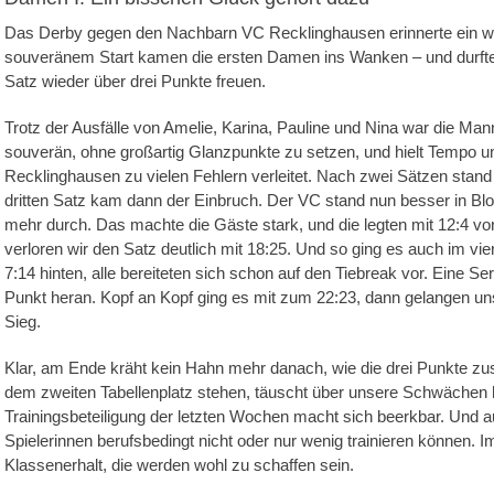
Das Derby gegen den Nachbarn VC Recklinghausen erinnerte ein w
souveränem Start kamen die ersten Damen ins Wanken – und durften
Satz wieder über drei Punkte freuen.
Trotz der Ausfälle von Amelie, Karina, Pauline und Nina war die Mann
souverän, ohne großartig Glanzpunkte zu setzen, und hielt Tempo u
Recklinghausen zu vielen Fehlern verleitet. Nach zwei Sätzen stand
dritten Satz kam dann der Einbruch. Der VC stand nun besser in Bl
mehr durch. Das machte die Gäste stark, und die legten mit 12:4 v
verloren wir den Satz deutlich mit 18:25. Und so ging es auch im vier
7:14 hinten, alle bereiteten sich schon auf den Tiebreak vor. Eine S
Punkt heran. Kopf an Kopf ging es mit zum 22:23, dann gelangen u
Sieg.
Klar, am Ende kräht kein Hahn mehr danach, wie die drei Punkte z
dem zweiten Tabellenplatz stehen, täuscht über unsere Schwächen
Trainingsbeteiligung der letzten Wochen macht sich beerkbar. Und au
Spielerinnen berufsbedingt nicht oder nur wenig trainieren können.
Klassenerhalt, die werden wohl zu schaffen sein.