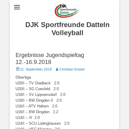
DJK Sportfreunde Datteln
Volleyball
Ergebnisse Jugendspieltag
12.-16.9.2018
Posted
Autor
11. September 2018
Christian Kruber
on
Oberliga
U20/I – TV Gladbeck 2:0
U20/I – SG Coesfeld 2:0
U18/I – SV Lippramsdorf 2:0
U18/I – BW Dingden II 2:0
U16/I – ATV Haltern 2:0
U16/I – BW Dingden 1:2
U14/I – /II 2:0
U14/I – SCU Lüdinghausen 2:0