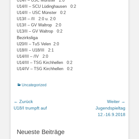
U14/I – USC Münster 2:0
U14/II – SCU Lüdinghausen 0:2
U14/II – USC Münster 0:2
U13/I – /II 2:0 u. 2:0
U13/I – GV Waltrop 2:0
U13/II – GV Waltrop 0:2
Bezirksliga
U20/II – TuS Velen 2:0
U18/II – U18/III 2:1
U14/III – /IV 2:0
U14/III – TSG Kirchhellen 0:2
U14/IV – TSG Kirchhellen 0:2
Kategorien
Uncategorized
Beitragsnavigation
← Zurück
Weiter →
Vorheriger
Nächster
U18/I trumpft auf
Jugendspieltag
Beitrag:
Beitrag:
12.-16.9.2018
Neueste Beiträge