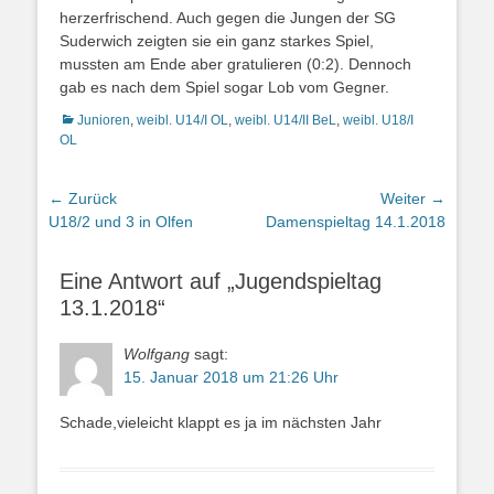
herzerfrischend. Auch gegen die Jungen der SG
Suderwich zeigten sie ein ganz starkes Spiel,
mussten am Ende aber gratulieren (0:2). Dennoch
gab es nach dem Spiel sogar Lob vom Gegner.
Kategorien
Junioren
,
weibl. U14/I OL
,
weibl. U14/II BeL
,
weibl. U18/I
OL
Beitragsnavigation
← Zurück
Weiter →
Vorheriger
Nächster
U18/2 und 3 in Olfen
Damenspieltag 14.1.2018
Beitrag:
Beitrag:
Eine Antwort auf „Jugendspieltag
13.1.2018“
Wolfgang
sagt:
15. Januar 2018 um 21:26 Uhr
Schade,vieleicht klappt es ja im nächsten Jahr