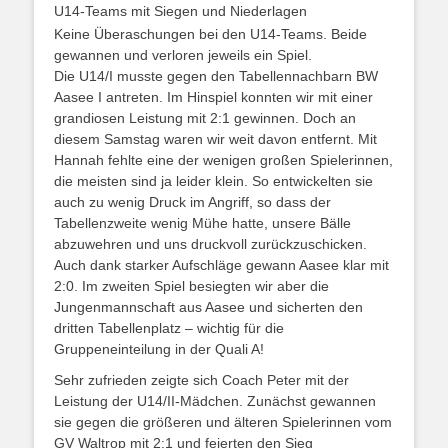
U14-Teams mit Siegen und Niederlagen
Keine Überaschungen bei den U14-Teams. Beide
gewannen und verloren jeweils ein Spiel.
Die U14/I musste gegen den Tabellennachbarn BW
Aasee I antreten. Im Hinspiel konnten wir mit einer
grandiosen Leistung mit 2:1 gewinnen. Doch an
diesem Samstag waren wir weit davon entfernt. Mit
Hannah fehlte eine der wenigen großen Spielerinnen,
die meisten sind ja leider klein. So entwickelten sie
auch zu wenig Druck im Angriff, so dass der
Tabellenzweite wenig Mühe hatte, unsere Bälle
abzuwehren und uns druckvoll zurückzuschicken.
Auch dank starker Aufschläge gewann Aasee klar mit
2:0. Im zweiten Spiel besiegten wir aber die
Jungenmannschaft aus Aasee und sicherten den
dritten Tabellenplatz – wichtig für die
Gruppeneinteilung in der Quali A!
Sehr zufrieden zeigte sich Coach Peter mit der
Leistung der U14/II-Mädchen. Zunächst gewannen
sie gegen die größeren und älteren Spielerinnen vom
GV Waltrop mit 2:1 und feierten den Sieg