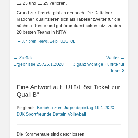
12:25 und 11:25 verloren.
Grund zur Freude gibt es dennoch: Die Dattelner
Mädchen qualifizieren sich als Tabellenzweiter für die
nächste Runde und gehören damit schon jetzt zu den
20 besten Teams in NRW!
Kategorien
Junioren
,
News
,
weibl. U18/I OL
Beitragsnavigation
← Zurück
Weiter →
Vorheriger
Nächster
Ergebnisse 25./26.1.2020
3 ganz wichtige Punkte für
Beitrag:
Beitrag:
Team 3
Eine Antwort auf „U18/I löst Ticket zur
Quali B“
Pingback:
Berichte zum Jugendspieltag 19.1.2020 –
DJK Sportfreunde Datteln Volleyball
Die Kommentare sind geschlossen.